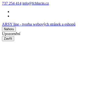
737 254 414
info@fchlucin.cz
ARSY line - tvorba webových stránek a eshopů
Nahoru
Upozornění
Zavřít