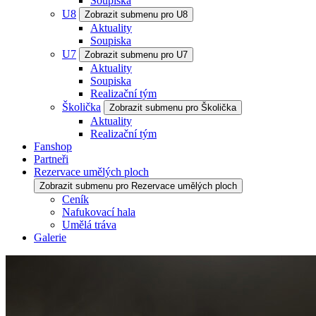
Soupiska
U8
Zobrazit submenu pro U8
Aktuality
Soupiska
U7
Zobrazit submenu pro U7
Aktuality
Soupiska
Realizační tým
Školička
Zobrazit submenu pro Školička
Aktuality
Realizační tým
Fanshop
Partneři
Rezervace umělých ploch
Zobrazit submenu pro Rezervace umělých ploch
Ceník
Nafukovací hala
Umělá tráva
Galerie