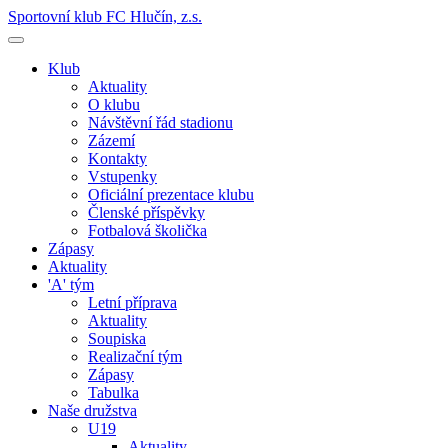
Sportovní klub FC Hlučín, z.s.
Klub
Aktuality
O klubu
Návštěvní řád stadionu
Zázemí
Kontakty
Vstupenky
Oficiální prezentace klubu
Členské příspěvky
Fotbalová školička
Zápasy
Aktuality
'A' tým
Letní příprava
Aktuality
Soupiska
Realizační tým
Zápasy
Tabulka
Naše družstva
U19
Aktuality