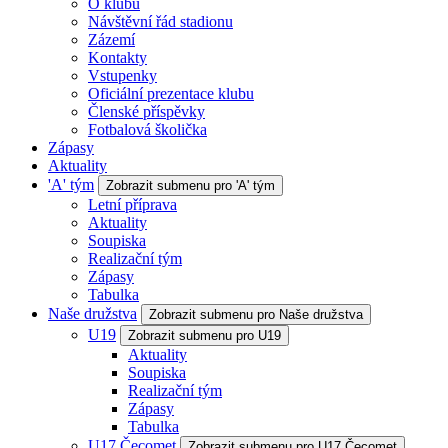
O klubu
Návštěvní řád stadionu
Zázemí
Kontakty
Vstupenky
Oficiální prezentace klubu
Členské příspěvky
Fotbalová školička
Zápasy
Aktuality
'A' tým
Zobrazit submenu pro 'A' tým
Letní příprava
Aktuality
Soupiska
Realizační tým
Zápasy
Tabulka
Naše družstva
Zobrazit submenu pro Naše družstva
U19
Zobrazit submenu pro U19
Aktuality
Soupiska
Realizační tým
Zápasy
Tabulka
U17 Čecomet
Zobrazit submenu pro U17 Čecomet