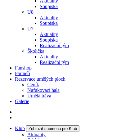
Aktuality
Soupiska
U8
Aktuality
Soupiska
U7
Aktuality
Soupiska
Realizační tým
Školička
Aktuality
Realizační tým
Fanshop
Partneři
Rezervace umělých ploch
Ceník
Nafukovací hala
Umělá tráva
Galerie
Klub
Zobrazit submenu pro Klub
Aktuality